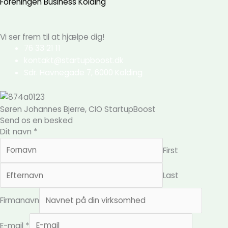
Foreningen Business Kolding
Vi ser frem til at hjælpe dig!
76 33 21 11
kontakt@startupboost.dk
Sdr. Havnegade 7, 6000 Kolding
Søren Johannes Bjerre, CIO StartupBoost
Send os en besked
Dit navn
*
First
Last
Firmanavn
E-mail
*