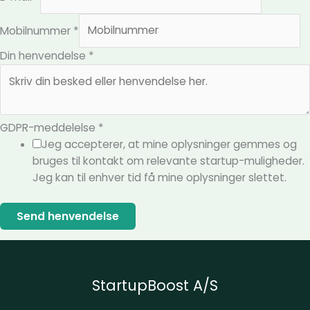
G
Mobilnummer
*
D
P
Din henvendelse
*
R
-
m
e
GDPR-meddelelse
*
d
Jeg accepterer, at mine oplysninger gemmes og
d
bruges til kontakt om relevante startup-muligheder.
e
Jeg kan til enhver tid få mine oplysninger slettet.
l
e
Send henvendelse
l
s
e
D
StartupBoost A/S
i
n